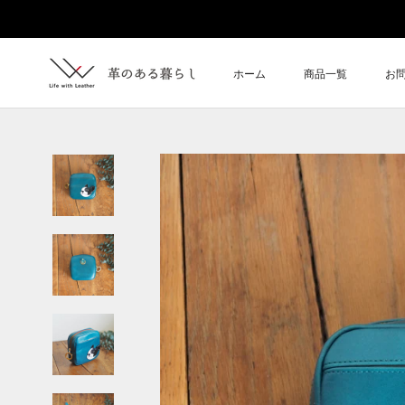
ス
キ
ッ
プ
ホーム
商品一覧
お
し
ホーム
お
て
コ
ン
テ
ン
ツ
に
移
動
す
る