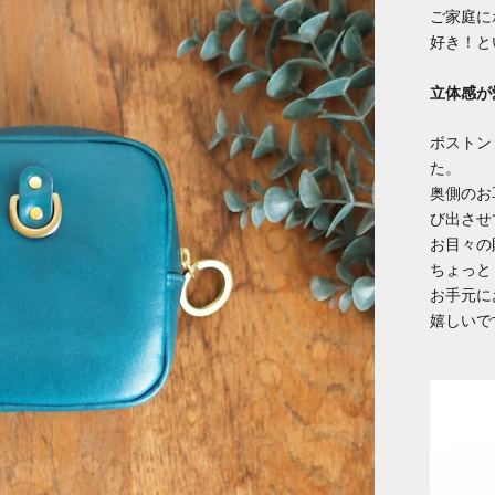
ご家庭に
好き！と
立体感が
ボストン
た。
奥側のお
び出させ
お目々の
ちょっと
お手元に
嬉しいで