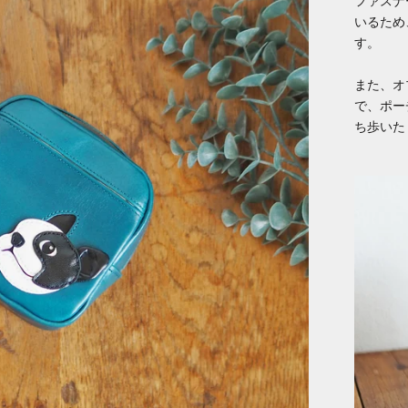
ファスナ
いるため
す。
また、オ
で、ポー
ち歩いた