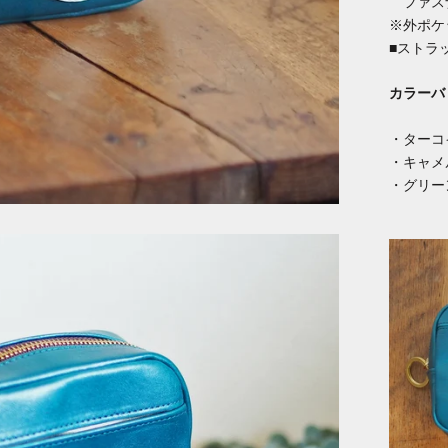
ファスナ
※外ポケ
■ストラ
カラーバ
・ターコ
・キャメ
・グリー