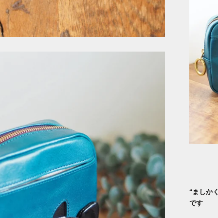
“
ましか
です