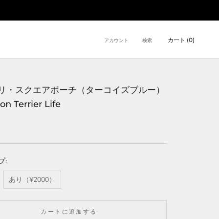
カート (
0
)
アカウント
検索
リ・スクエアポーチ（ターコイズブルー）
n Terrier Life
プ:
あり（¥2000）
カートに追加する