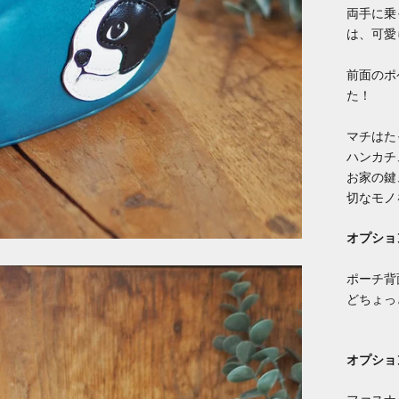
両手に乗
は、可愛
前面のポ
た！
マチはた
ハンカチ
お家の鍵
切なモノ
オプショ
ポーチ背
どちょっ
オプショ