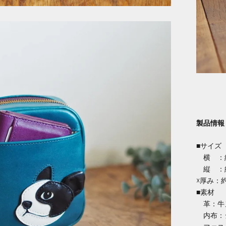
製品情報
■サイズ
横 ：約
縦 ：約
☓厚み：約
■素材
革：牛
内布：