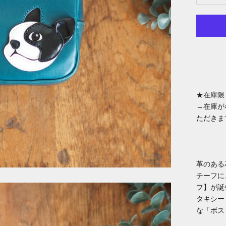
★在庫限
→在庫が
ただきま
革のある
チーフに、
フ】が誕
タキシー
な「ボス