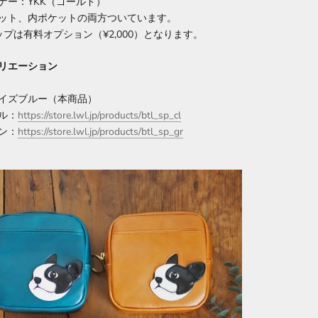
ー：YKK（ゴールド）
ット、内ポケットの両方ついています。
ップは有料オプション（¥2,000）となります。
リエーション
イズブルー（本商品）
ル：
https://store.lwl.jp/products/btl_sp_cl
ン：
https://store.lwl.jp/products/btl_sp_gr