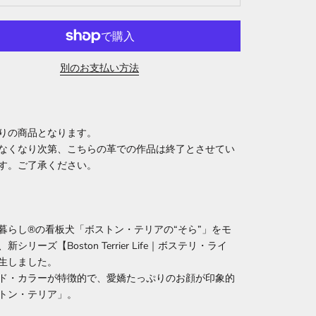
別のお支払い方法
りの商品となります。
なくなり次第、こちらの革での作品は終了とさせてい
す。ご了承ください。
暮らし®の看板犬「ボストン・テリアの“そら”」をモ
新シリーズ【Boston Terrier Life｜ボステリ・ライ
生しました。
ド・カラーが特徴的で、愛嬌たっぷりのお顔が印象的
トン・テリア」。