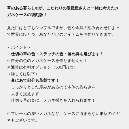
革のある暮らし®が、こだわりの眼鏡屋さんと一緒に考えたメ
ガネケースの復刻版！
見た目はとてもシンプルですが、色や金具の組み合わせによっ
て世界にひとつ、あなただけのアイテムをお作りできます。
＜ポイント＞
・
仕切
の
革
の色・ステッチの色・留め具を選びます！
※自分の
色のメガネケースを作りませんか？
※通常は有料オプション（500円/1つ）
（詳しくは以下）
・
鼻にあて部分も革製です！
しっかりとした厚みがあるので本体の膨らみを
大きく捉えます。
・仕切り革の奥に、メガネ拭きを入れられます！
※フレームの厚いメガネなど、ケースに収まらない形状のメガ
ネもございます。