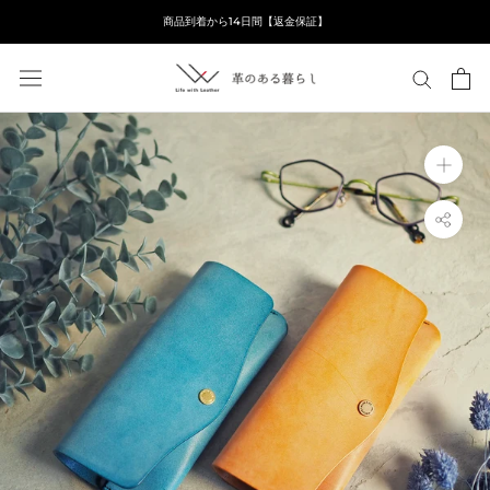
ス
商品到着から14日間【返金保証】
キ
ッ
プ
し
て
コ
ン
テ
ン
ツ
に
移
動
す
る