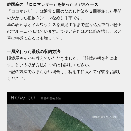
純国産の
『ロロマレザー』
を使ったメガネケース
『ロロマレザー』
は通常１回のなめし作業を２回実施した手間
のかかった植物タンニンなめし牛革です。
革の
表面はオイルワックスを満足するまで塗り込んで白い粉上
のブルームが現れています。で使い込むほどに艶が増し、ヌメ
革の特徴であるとも増します。
一風変わった眼鏡の収納方法
眼鏡屋さんから教えていただきました、「眼鏡の柄を外に出
す」という収納方法をまずはお試しください。
上記の方法で収まらない場合は、柄を中に入れて保管をお試し
ください。